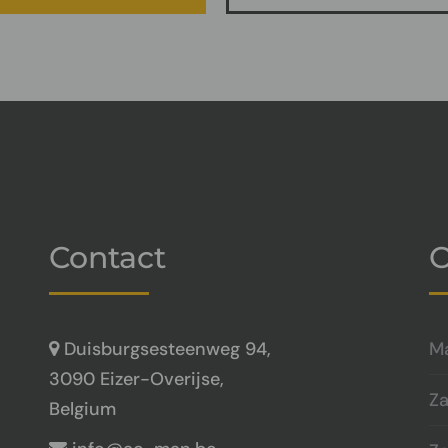
Contact
O
Duisburgsesteenweg 94,
Ma
3090 Eizer-Overijse,
Za
Belgium